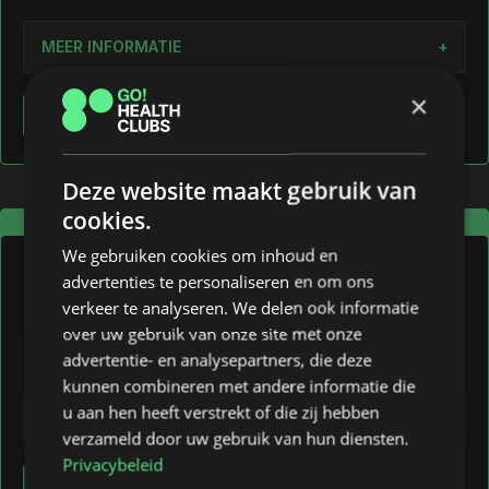
MEER INFORMATIE
+
×
€ 10,00 gezinskorting
Selecteer pakket
Professionele begeleiding door gecertificeerde trainers
Deze website maakt gebruik van
Persoonlijke intake en op maat gemaakt
cookies.
MEEST GEKOZEN
trainingsprogramma
We gebruiken cookies om inhoud en
LIFESTYLE
Iedere 20e training een nieuw programma
advertenties te personaliseren en om ons
verkeer te analyseren. We delen ook informatie
24 maanden pakket
Ontspannen omgeving met gelijkgestemden
over uw gebruik van onze site met onze
€69/
4 weken
advertentie- en analysepartners, die deze
Diverse groepslessen voor elk niveau
kunnen combineren met andere informatie die
u aan hen heeft verstrekt of die zij hebben
MEER INFORMATIE
+
Gratis koffie, thee in onze lounge
verzameld door uw gebruik van hun diensten.
Privacybeleid
Sporten in een ontspannen omgeving
€ 10,00 gezinskorting
Selecteer pakket